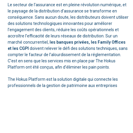
Le secteur de l’assurance est en pleine révolution numérique, et
le paysage de la distribution d’assurance se transforme en
conséquence. Sans aucun doute, les distributeurs doivent utiliser
des solutions technologiques innovantes pour améliorer
l’engagement des clients, réduire les coûts opérationnels et
accroître l’efficacité de leurs réseaux de distribution. Sur un
marché concurrentiel,
les banques privées, les Family Offices
et les CGPI
doivent relever le défi des solutions techniques, sans
compter le facteur de l’alourdissement de la réglementation.
C’est en sens que les services mis en place par The Hokus
Platform ont été conçus, afin d’éliminer les pain points.
The Hokus Platform est la solution digitale qui connecte les
professionnels de la gestion de patrimoine aux entreprises
d’assurance vie françaises ou luxembourgeoises. L’objectif est
de
simplifier les démarches administratives
considérées par
ces mêmes acteurs comme fastidieuses. Le service leur permet
d’accéder à l’ensemble de leurs assureurs et de leurs produits
d’assurance.
La plateforme offre aux acteurs de l’assurance vie un portail