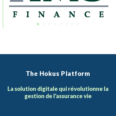
T
h
e
H
o
k
u
s
P
l
a
t
f
o
r
m
La solution digitale qui révolutionne la
gestion de l’assurance vie